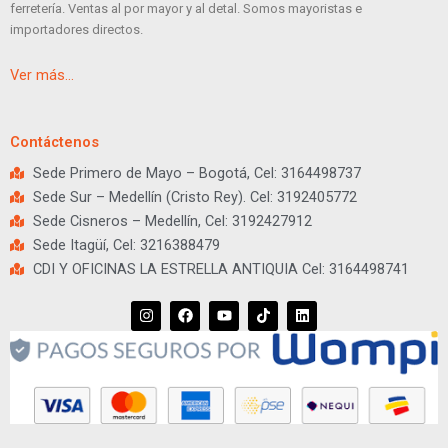
ferretería. Ventas al por mayor y al detal. Somos mayoristas e
importadores directos.
Ver más…
Contáctenos
Sede Primero de Mayo – Bogotá, Cel: 3164498737
Sede Sur – Medellín (Cristo Rey). Cel: 3192405772
Sede Cisneros – Medellín, Cel: 3192427912
Sede Itagüí, Cel: 3216388479
CDI Y OFICINAS LA ESTRELLA ANTIQUIA Cel: 3164498741
I
F
Y
T
L
n
a
o
i
i
s
c
u
k
n
t
e
t
t
k
a
b
u
o
e
g
o
b
k
d
r
o
e
i
a
k
n
m