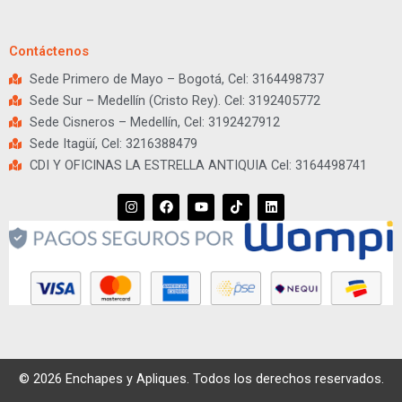
Contáctenos
Sede Primero de Mayo – Bogotá, Cel: 3164498737
Sede Sur – Medellín (Cristo Rey). Cel: 3192405772
Sede Cisneros – Medellín, Cel: 3192427912
Sede Itagüí, Cel: 3216388479
CDI Y OFICINAS LA ESTRELLA ANTIQUIA Cel: 3164498741
I
F
Y
T
L
n
a
o
i
i
s
c
u
k
n
t
e
t
t
k
a
b
u
o
e
g
o
b
k
d
r
o
e
i
a
k
n
m
© 2026 Enchapes y Apliques. Todos los derechos reservados.