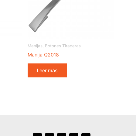
Manijas, Botones Tiraderas
Manija Q2018
Leer más
I
F
Y
T
L