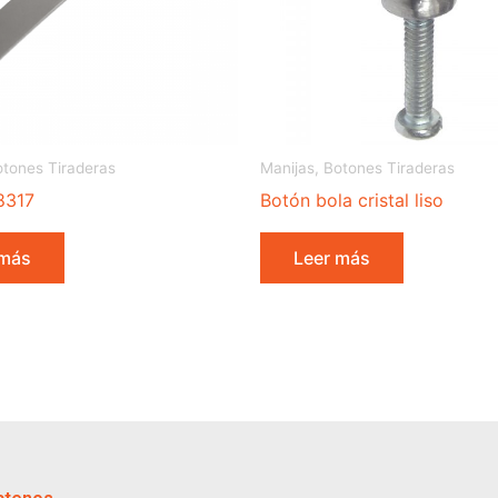
otones Tiraderas
Manijas, Botones Tiraderas
8317
Botón bola cristal liso
 más
Leer más