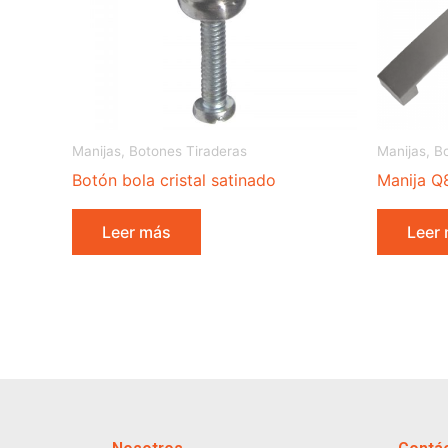
Manijas, Botones Tiraderas
Manijas, B
Botón bola cristal satinado
Manija Q
Leer más
Leer