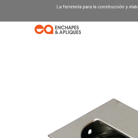
Ir
La ferretería para la construcción y ela
al
contenido