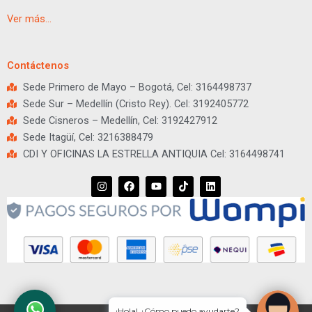
Ver más…
Contáctenos
Sede Primero de Mayo – Bogotá, Cel: 3164498737
Sede Sur – Medellín (Cristo Rey). Cel: 3192405772
Sede Cisneros – Medellín, Cel: 3192427912
Sede Itagüí, Cel: 3216388479
CDI Y OFICINAS LA ESTRELLA ANTIQUIA Cel: 3164498741
I
F
Y
T
L
n
a
o
i
i
s
c
u
k
n
t
e
t
t
k
a
b
u
o
e
g
o
b
k
d
r
o
e
i
a
k
n
m
¡Hola! ¿Cómo puedo ayudarte?