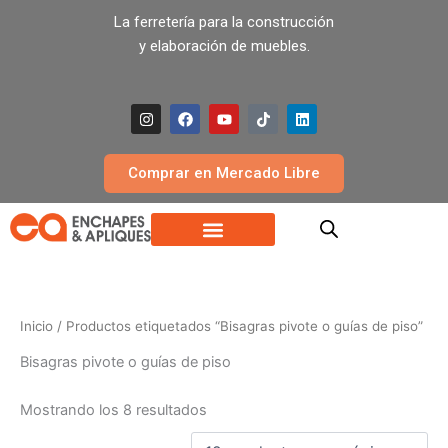
Ir
La ferretería para la construcción
al
y elaboración de muebles.
contenido
I
F
Y
T
L
n
a
o
i
i
s
c
u
k
n
t
e
t
t
k
a
b
u
o
e
Comprar en Mercado Libre
g
o
b
k
d
r
o
e
i
a
k
n
m
Inicio
/ Productos etiquetados “Bisagras pivote o guías de piso”
Bisagras pivote o guías de piso
Mostrando los 8 resultados