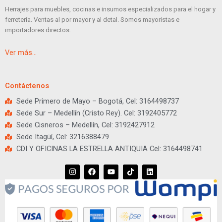
Herrajes para muebles, cocinas e insumos especializados para el hogar y
ferretería. Ventas al por mayor y al detal. Somos mayoristas e
importadores directos.
Ver más…
Contáctenos
Sede Primero de Mayo – Bogotá, Cel: 3164498737
Sede Sur – Medellín (Cristo Rey). Cel: 3192405772
Sede Cisneros – Medellín, Cel: 3192427912
Sede Itagüí, Cel: 3216388479
CDI Y OFICINAS LA ESTRELLA ANTIQUIA Cel: 3164498741
I
F
Y
T
L
n
a
o
i
i
s
c
u
k
n
t
e
t
t
k
a
b
u
o
e
g
o
b
k
d
r
o
e
i
a
k
n