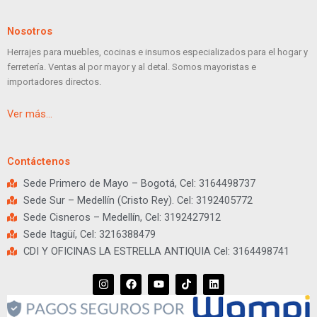
Nosotros
Herrajes para muebles, cocinas e insumos especializados para el hogar y
ferretería. Ventas al por mayor y al detal. Somos mayoristas e
importadores directos.
Ver más…
Contáctenos
Sede Primero de Mayo – Bogotá, Cel: 3164498737
Sede Sur – Medellín (Cristo Rey). Cel: 3192405772
Sede Cisneros – Medellín, Cel: 3192427912
Sede Itagüí, Cel: 3216388479
CDI Y OFICINAS LA ESTRELLA ANTIQUIA Cel: 3164498741
I
F
Y
T
L
n
a
o
i
i
s
c
u
k
n
t
e
t
t
k