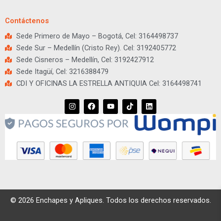
Contáctenos
Sede Primero de Mayo – Bogotá, Cel: 3164498737
Sede Sur – Medellín (Cristo Rey). Cel: 3192405772
Sede Cisneros – Medellín, Cel: 3192427912
Sede Itagüí, Cel: 3216388479
CDI Y OFICINAS LA ESTRELLA ANTIQUIA Cel: 3164498741
I
F
Y
T
L
n
a
o
i
i
s
c
u
k
n
t
e
t
t
k
a
b
u
o
e
g
o
b
k
d
r
o
e
i
a
k
n
m
© 2026 Enchapes y Apliques. Todos los derechos reservados.