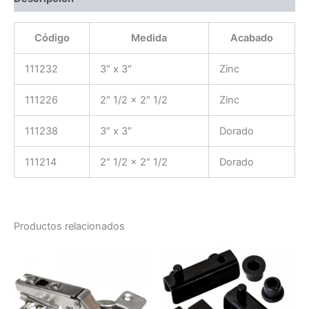
Código
Medida
Acabado
111232
3″ x 3″
Zinc
111226
2″ 1/2 x 2″ 1/2
Zinc
111238
3″ x 3″
Dorado
111214
2″ 1/2 x 2″ 1/2
Dorado
Productos relacionados