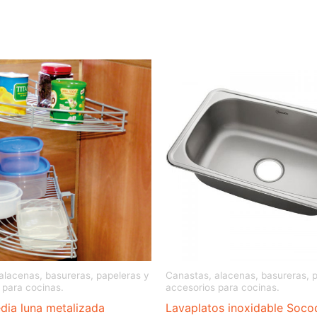
alacenas, basureras, papeleras y
Canastas, alacenas, basureras, 
 para cocinas.
accesorios para cocinas.
dia luna metalizada
Lavaplatos inoxidable Socod