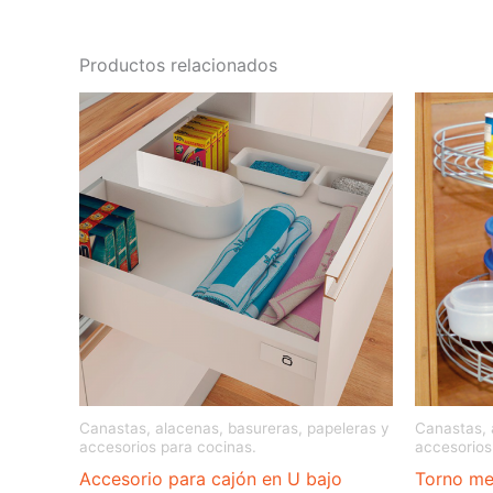
Productos relacionados
Canastas, alacenas, basureras, papeleras y
Canastas, 
accesorios para cocinas.
accesorios
Accesorio para cajón en U bajo
Torno me