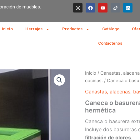
I
F
Y
T
L
boración de muebles.
n
a
o
i
i
s
c
u
k
n
t
e
t
t
k
a
b
u
o
e
g
o
b
k
d
Inicio
Herrajes
Productos
Catálogo
Ofe
r
o
e
i
a
k
n
m
Contactenos
Inicio
/
Canastas, alacena
cocinas.
/ Caneca o basure
Canastas, alacenas, ba
Caneca o basurera 
hermética
Caneca o basurera extra
Incluye dos basureras 
filtración de olores
.