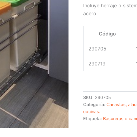
Incluye herraje o siste
acero.
Código
290705
290719
SKU:
290705
Categoría:
Canastas, alac
cocinas.
Etiqueta:
Basureras o can