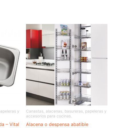
papeleras y
Canastas, alacenas, basureras, papeleras y
accesorios para cocinas.
a – Vital
Alacena o despensa abatible