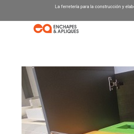
Ir
La ferretería para la construcción y ela
al
contenido