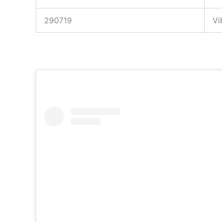
290719
Vi