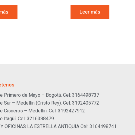
 más
Leer más
ctenos
e Primero de Mayo – Bogotá, Cel: 3164498737
e Sur – Medellín (Cristo Rey). Cel: 3192405772
e Cisneros – Medellín, Cel: 3192427912
e Itagüí, Cel: 3216388479
 Y OFICINAS LA ESTRELLA ANTIQUIA Cel: 3164498741