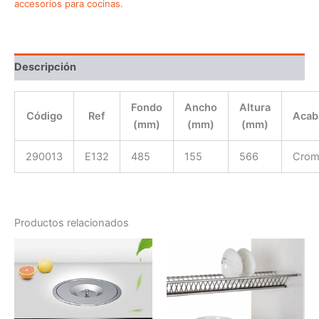
accesorios para cocinas.
Descripción
Fondo
Ancho
Altura
Código
Ref
Acab
(mm)
(mm)
(mm)
290013
E132
485
155
566
Cro
Productos relacionados