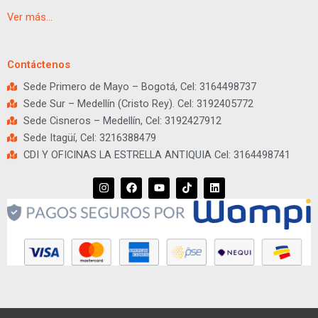
Ver más…
Contáctenos
Sede Primero de Mayo – Bogotá, Cel: 3164498737
Sede Sur – Medellín (Cristo Rey). Cel: 3192405772
Sede Cisneros – Medellín, Cel: 3192427912
Sede Itagüí, Cel: 3216388479
CDI Y OFICINAS LA ESTRELLA ANTIQUIA Cel: 3164498741
I
F
Y
T
L
n
a
o
i
i
s
c
u
k
n
t
e
t
t
k
a
b
u
o
e
g
o
b
k
d
r
o
e
i
a
k
n
m