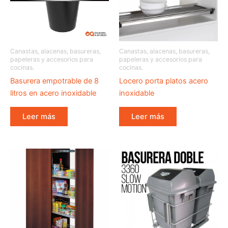
Canastas, alacenas, basureras,
Canastas, alacenas, basureras,
papeleras y accesorios para
papeleras y accesorios para
cocinas.
cocinas.
Basurera empotrable de 8
Locero porta platos acero
litros en acero inoxidable
inoxidable
Leer más
Leer más