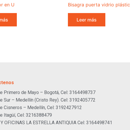
or en U
Bisagra puerta vidrio plásti
 más
Leer más
ctenos
e Primero de Mayo – Bogotá, Cel: 3164498737
e Sur – Medellín (Cristo Rey). Cel: 3192405772
e Cisneros – Medellín, Cel: 3192427912
e Itagüí, Cel: 3216388479
 Y OFICINAS LA ESTRELLA ANTIQUIA Cel: 3164498741