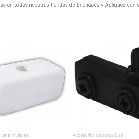
as en todas nuestras tiendas de Enchapes y Apliques con e
 para muebles
Accesorios para muebles