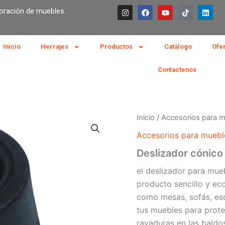
I
F
Y
T
L
boración de muebles.
n
a
o
i
i
s
c
u
k
n
t
e
t
t
k
a
b
u
o
e
g
o
b
k
d
Inicio
Herrajes
Productos
Catálogo
Ofe
r
o
e
i
a
k
n
m
Contactenos
Inicio
/
Accesorios para 
Accesorios para muebl
Deslizador cónico 
el deslizador para mue
producto sencillo y ec
como mesas, sofás, escr
tus muebles para prote
rayaduras en las baldo