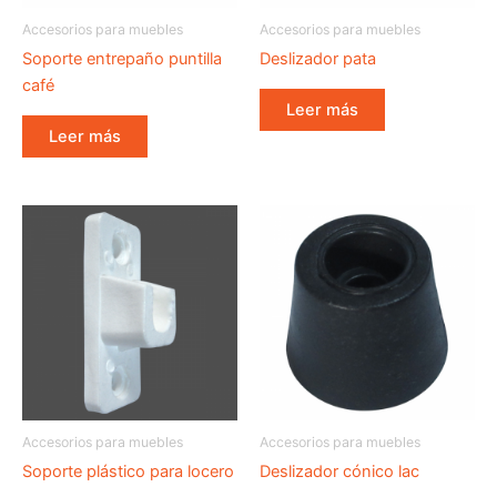
Accesorios para muebles
Accesorios para muebles
Soporte entrepaño puntilla
Deslizador pata
café
Leer más
Leer más
Accesorios para muebles
Accesorios para muebles
Soporte plástico para locero
Deslizador cónico lac