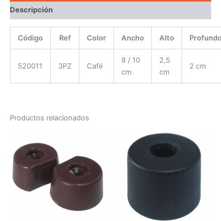
Descripción
Código
Ref
Color
Ancho
Alto
Profund
8 / 10
2,5
520011
3PZ
Café
2 cm
cm
cm
Productos relacionados