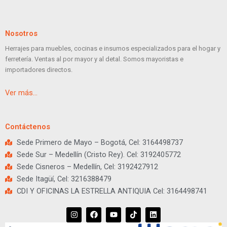
Nosotros
Herrajes para muebles, cocinas e insumos especializados para el hogar y
ferretería. Ventas al por mayor y al detal. Somos mayoristas e
importadores directos.
Ver más…
Contáctenos
Sede Primero de Mayo – Bogotá, Cel: 3164498737
Sede Sur – Medellín (Cristo Rey). Cel: 3192405772
Sede Cisneros – Medellín, Cel: 3192427912
Sede Itagüí, Cel: 3216388479
CDI Y OFICINAS LA ESTRELLA ANTIQUIA Cel: 3164498741
I
F
Y
T
L
n
a
o
i
i
s
c
u
k
n