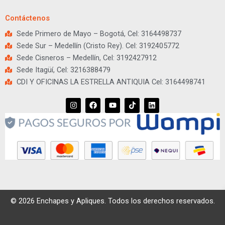
Contáctenos
Sede Primero de Mayo – Bogotá, Cel: 3164498737
Sede Sur – Medellín (Cristo Rey). Cel: 3192405772
Sede Cisneros – Medellín, Cel: 3192427912
Sede Itagüí, Cel: 3216388479
CDI Y OFICINAS LA ESTRELLA ANTIQUIA Cel: 3164498741
I
F
Y
T
L
n
a
o
i
i
s
c
u
k
n
t
e
t
t
k
a
b
u
o
e
g
o
b
k
d
r
o
e
i
a
k
n
m
© 2026 Enchapes y Apliques. Todos los derechos reservados.