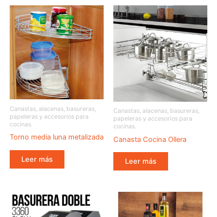
Canastas, alacenas, basureras,
Canastas, alacenas, basureras,
papeleras y accesorios para
papeleras y accesorios para
cocinas.
cocinas.
Torno media luna metalizada
Canasta Cocina Ollera
Leer más
Leer más