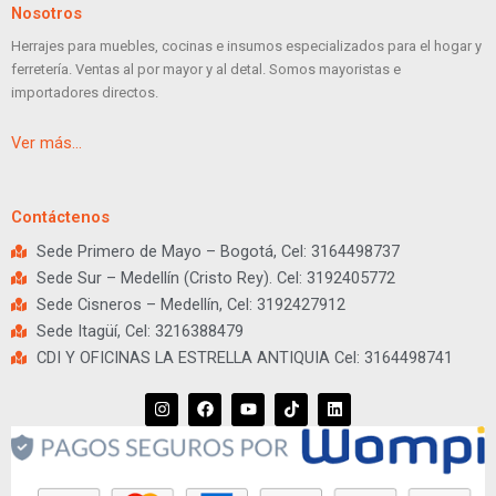
Nosotros
Herrajes para muebles, cocinas e insumos especializados para el hogar y
ferretería. Ventas al por mayor y al detal. Somos mayoristas e
importadores directos.
Ver más…
Contáctenos
Sede Primero de Mayo – Bogotá, Cel: 3164498737
Sede Sur – Medellín (Cristo Rey). Cel: 3192405772
Sede Cisneros – Medellín, Cel: 3192427912
Sede Itagüí, Cel: 3216388479
CDI Y OFICINAS LA ESTRELLA ANTIQUIA Cel: 3164498741
I
F
Y
T
L
n
a
o
i
i
s
c
u
k
n
t
e
t
t
k
a
b
u
o
e
g
o
b
k
d