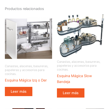
Productos relacionados
Canastas, alacenas, basureras,
papeleras y accesorios para
Canastas, alacenas, basureras,
cocinas.
papeleras y accesorios para
cocinas.
Esquina Mágica Slow
Esquina Mágica Izq o Der
Bandeja
Leer más
Leer más