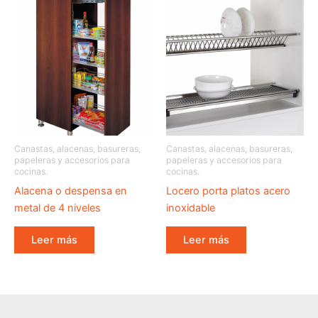
Canastas, alacenas, basureras,
Canastas, alacenas, basureras,
papeleras y accesorios para
papeleras y accesorios para
cocinas.
cocinas.
Alacena o despensa en
Locero porta platos acero
metal de 4 niveles
inoxidable
Leer más
Leer más