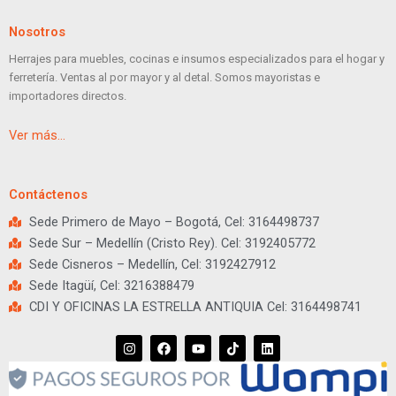
Nosotros
Herrajes para muebles, cocinas e insumos especializados para el hogar y
ferretería. Ventas al por mayor y al detal. Somos mayoristas e
importadores directos.
Ver más…
Contáctenos
Sede Primero de Mayo – Bogotá, Cel: 3164498737
Sede Sur – Medellín (Cristo Rey). Cel: 3192405772
Sede Cisneros – Medellín, Cel: 3192427912
Sede Itagüí, Cel: 3216388479
CDI Y OFICINAS LA ESTRELLA ANTIQUIA Cel: 3164498741
I
F
Y
T
L
n
a
o
i
i
s
c
u
k
n
t
e
t
t
k
a
b
u
o
e