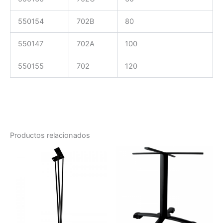
550154
702B
80
550147
702A
100
550155
702
120
Productos relacionados