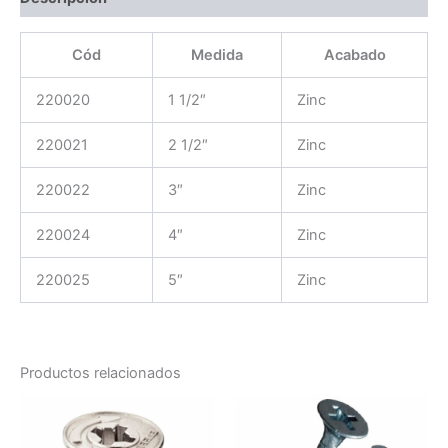
Cód
Medida
Acabado
220020
1 1/2″
Zinc
220021
2 1/2″
Zinc
220022
3″
Zinc
220024
4″
Zinc
220025
5″
Zinc
Productos relacionados