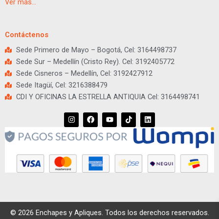
Ver más…
Contáctenos
Sede Primero de Mayo – Bogotá, Cel: 3164498737
Sede Sur – Medellín (Cristo Rey). Cel: 3192405772
Sede Cisneros – Medellín, Cel: 3192427912
Sede Itagüí, Cel: 3216388479
CDI Y OFICINAS LA ESTRELLA ANTIQUIA Cel: 3164498741
I
F
Y
T
L
n
a
o
i
i
s
c
u
k
n
t
e
t
t
k
a
b
u
o
e
g
o
b
k
d
r
o
e
i
a
k
n
m
© 2026 Enchapes y Apliques. Todos los derechos reservados.