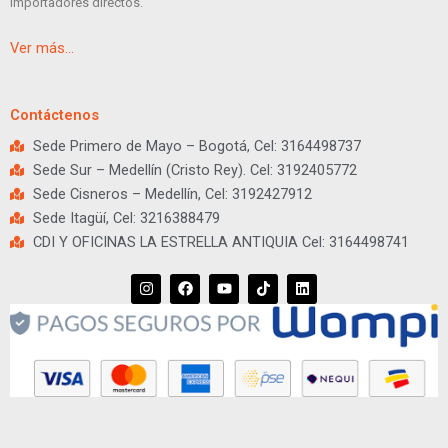
importadores directos.
Ver más…
Contáctenos
Sede Primero de Mayo – Bogotá, Cel: 3164498737
Sede Sur – Medellín (Cristo Rey). Cel: 3192405772
Sede Cisneros – Medellín, Cel: 3192427912
Sede Itagüí, Cel: 3216388479
CDI Y OFICINAS LA ESTRELLA ANTIQUIA Cel: 3164498741
I
F
Y
T
L
n
a
o
i
i
s
c
u
k
n
t
e
t
t
k
a
b
u
o
e
g
o
b
k
d
r
o
e
i
a
k
n
m