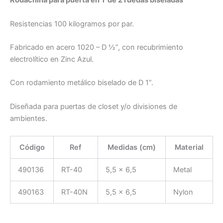
Rodachina para puerta en T de 2 ruedas biseladas
Resistencias 100 kilogramos por par.
Fabricado en acero 1020 – D ½”, con recubrimiento
electrolítico en Zinc Azul.
Con rodamiento metálico biselado de D 1”.
Diseñada para puertas de closet y/o divisiones de
ambientes.
Código
Ref
Medidas (cm)
Material
490136
RT-40
5,5 x 6,5
Metal
490163
RT-40N
5,5 x 6,5
Nylon