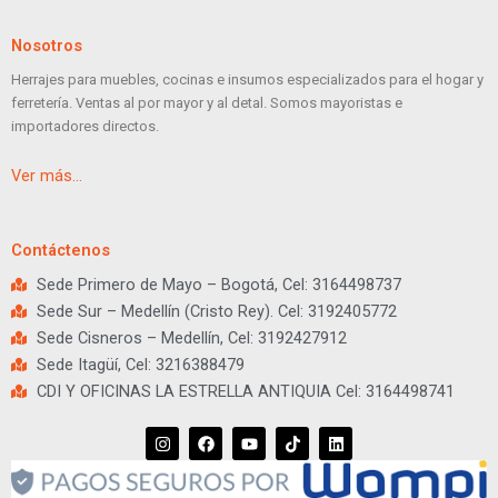
Nosotros
Herrajes para muebles, cocinas e insumos especializados para el hogar y
ferretería. Ventas al por mayor y al detal. Somos mayoristas e
importadores directos.
Ver más…
Contáctenos
Sede Primero de Mayo – Bogotá, Cel: 3164498737
Sede Sur – Medellín (Cristo Rey). Cel: 3192405772
Sede Cisneros – Medellín, Cel: 3192427912
Sede Itagüí, Cel: 3216388479
CDI Y OFICINAS LA ESTRELLA ANTIQUIA Cel: 3164498741
I
F
Y
T
L
n
a
o
i
i
s
c
u
k
n
t
e
t
t
k