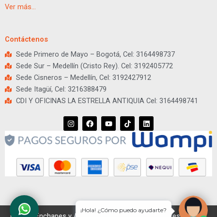
Ver más…
Contáctenos
Sede Primero de Mayo – Bogotá, Cel: 3164498737
Sede Sur – Medellín (Cristo Rey). Cel: 3192405772
Sede Cisneros – Medellín, Cel: 3192427912
Sede Itagüí, Cel: 3216388479
CDI Y OFICINAS LA ESTRELLA ANTIQUIA Cel: 3164498741
I
F
Y
T
L
n
a
o
i
i
s
c
u
k
n
t
e
t
t
k
a
b
u
o
e
g
o
b
k
d
r
o
e
i
a
k
n
m
¡Hola! ¿Cómo puedo ayudarte?
© 2026 Enchapes y Apliques. Todos los derechos reservados.