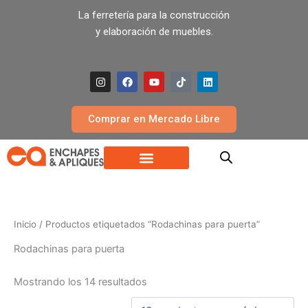
Ir
La ferretería para la construcción
al
y elaboración de muebles.
contenido
I
F
Y
T
L
n
a
o
i
i
s
c
u
k
n
t
e
t
t
k
a
b
u
o
e
Comprar en Mercado Libre
g
o
b
k
d
r
o
e
i
a
k
n
m
Inicio
/ Productos etiquetados “Rodachinas para puerta”
Rodachinas para puerta
Mostrando los 14 resultados