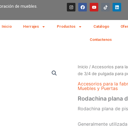
I
F
Y
T
L
boración de muebles.
n
a
o
i
i
s
c
u
k
n
t
e
t
t
k
a
b
u
o
e
g
o
b
k
d
Inicio
Herrajes
Productos
Catálogo
Ofe
r
o
e
i
a
k
n
m
Contactenos
Inicio
/
Accesorios para l
de 3/4 de pulgada para pu
Accesorios para la fa
Muebles y Puertas
Rodachina plana d
Rodachina plana de piso
Generalmente utilizada 