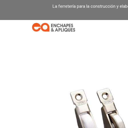
Ir
La ferretería para la construcción y ela
al
contenido