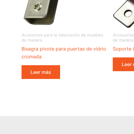
Accesorios para la fabricación de muebles
Accesorios
de madera
de madera
Bisagra pivote para puertas de vidrio
Soporte 
cromada
Leer
Leer más