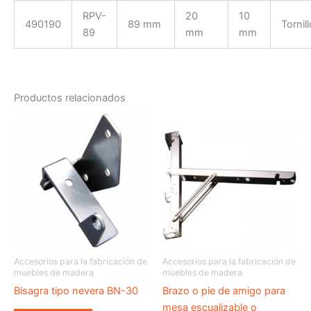
RPV-
20
10
490190
89 mm
Tornill
89
mm
mm
Productos relacionados
Accesorios para la fabricación de
Accesorios para la fabricación de
muebles de madera
muebles de madera
Bisagra tipo nevera BN-30
Brazo o pie de amigo para
mesa escualizable o