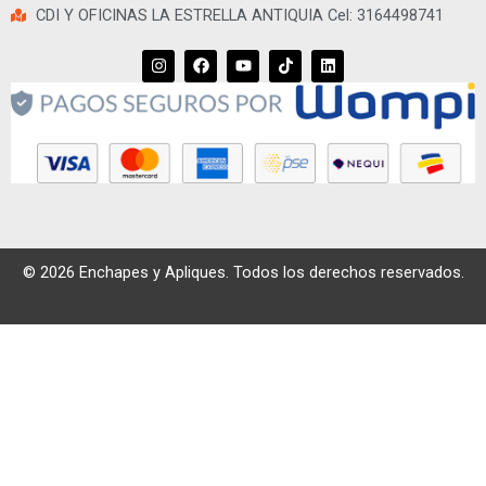
CDI Y OFICINAS LA ESTRELLA ANTIQUIA Cel: 3164498741
I
F
Y
T
L
n
a
o
i
i
s
c
u
k
n
t
e
t
t
k
a
b
u
o
e
g
o
b
k
d
r
o
e
i
a
k
n
m
© 2026 Enchapes y Apliques. Todos los derechos reservados.