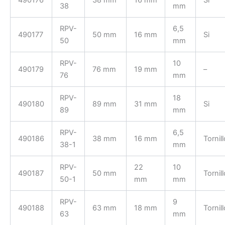
490176
38 mm
16 mm
Si
38
mm
RPV-
6,5
490177
50 mm
16 mm
Si
50
mm
RPV-
10
490179
76 mm
19 mm
–
76
mm
RPV-
18
490180
89 mm
31 mm
Si
89
mm
RPV-
6,5
490186
38 mm
16 mm
Tornill
38-1
mm
RPV-
22
10
490187
50 mm
Tornill
50-1
mm
mm
RPV-
9
490188
63 mm
18 mm
Tornill
63
mm