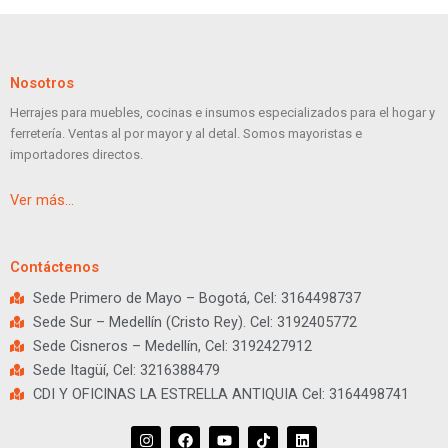
Nosotros
Herrajes para muebles, cocinas e insumos especializados para el hogar y
ferretería. Ventas al por mayor y al detal. Somos mayoristas e
importadores directos.
Ver más…
Contáctenos
Sede Primero de Mayo – Bogotá, Cel: 3164498737
Sede Sur – Medellín (Cristo Rey). Cel: 3192405772
Sede Cisneros – Medellín, Cel: 3192427912
Sede Itagüí, Cel: 3216388479
CDI Y OFICINAS LA ESTRELLA ANTIQUIA Cel: 3164498741
I
F
Y
T
L
n
a
o
i
i