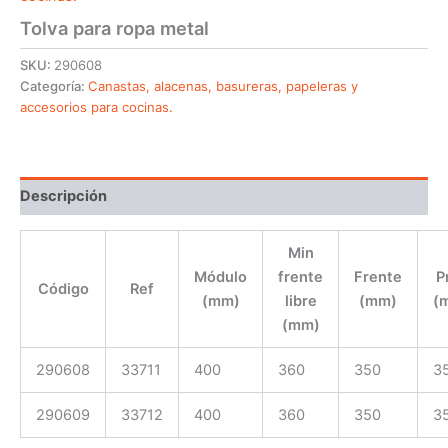
Tolva para ropa metal
SKU:
290608
Categoría:
Canastas, alacenas, basureras, papeleras y
accesorios para cocinas.
Descripción
Min
Módulo
frente
Frente
P
Código
Ref
(mm)
libre
(mm)
(
(mm)
290608
33711
400
360
350
3
290609
33712
400
360
350
3