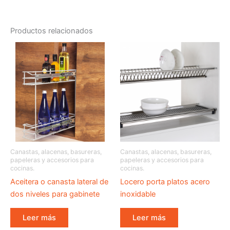
Productos relacionados
Canastas, alacenas, basureras,
Canastas, alacenas, basureras,
papeleras y accesorios para
papeleras y accesorios para
cocinas.
cocinas.
Aceitera o canasta lateral de
Locero porta platos acero
dos niveles para gabinete
inoxidable
Leer más
Leer más