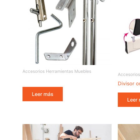
Accesorios Herramientas Muebles
Accesorios
Divisor 
Leer más
Leer