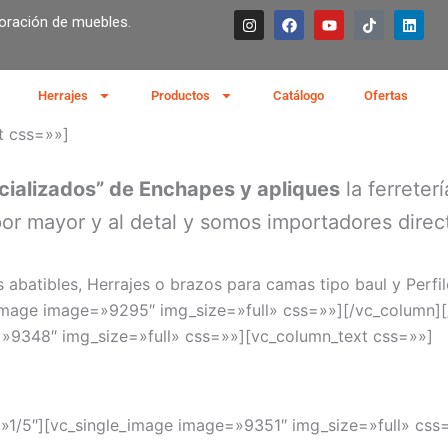
I
F
Y
T
L
boración de muebles.
n
a
o
i
i
s
c
u
k
n
t
e
t
t
k
a
b
u
o
e
g
o
b
k
d
Herrajes
Productos
Catálogo
Ofertas
r
o
e
i
a
k
n
t css=»»]
m
cializados” de Enchapes y apliques
la ferreter
r mayor y al detal y somos importadores direc
 abatibles, Herrajes o brazos para camas tipo baul y Perfi
_image image=»9295″ img_size=»full» css=»»][/vc_column]
»9348″ img_size=»full» css=»»][vc_column_text css=»»]
»1/5″][vc_single_image image=»9351″ img_size=»full» css