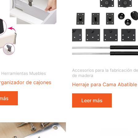
Accesorios para la fabricación d
 Herramientas Muebles
de madera
organizador de cajones
Herraje para Cama Abatible
 más
Leer más