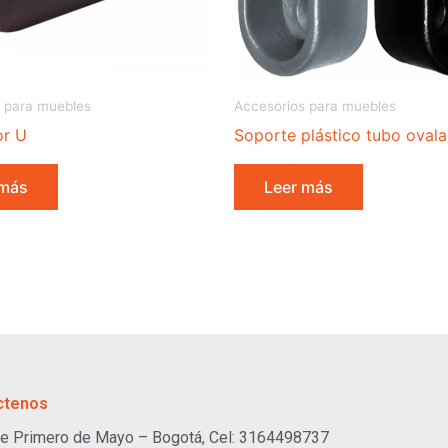
 para muebles
Accesorios para muebles
or U
Soporte plástico tubo oval
 más
Leer más
ctenos
e Primero de Mayo – Bogotá, Cel: 3164498737