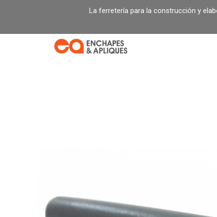
Ir
La ferretería para la construcción y ela
al
contenido