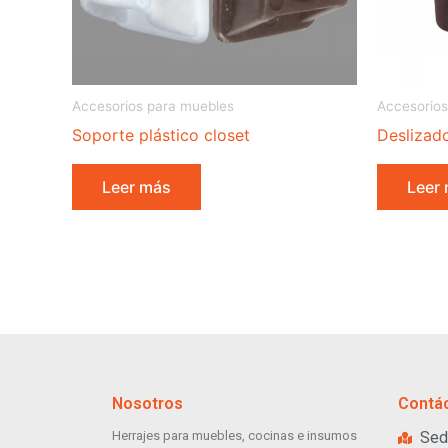
Accesorios para muebles
Accesorios
Soporte plástico closet
Deslizad
Leer más
Leer
Nosotros
Contá
Herrajes para muebles, cocinas e insumos
Sed