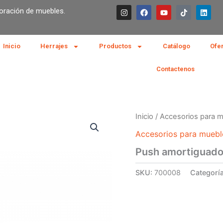
I
F
Y
T
L
boración de muebles.
n
a
o
i
i
s
c
u
k
n
t
e
t
t
k
a
b
u
o
e
g
o
b
k
d
Inicio
Herrajes
Productos
Catálogo
Ofe
r
o
e
i
a
k
n
m
Contactenos
Inicio
/
Accesorios para 
Accesorios para muebl
Push amortiguador
SKU:
700008
Categorí