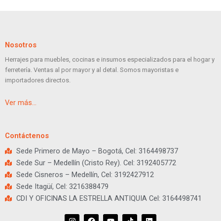
Nosotros
Herrajes para muebles, cocinas e insumos especializados para el hogar y
ferretería. Ventas al por mayor y al detal. Somos mayoristas e
importadores directos.
Ver más…
Contáctenos
Sede Primero de Mayo – Bogotá, Cel: 3164498737
Sede Sur – Medellín (Cristo Rey). Cel: 3192405772
Sede Cisneros – Medellín, Cel: 3192427912
Sede Itagüí, Cel: 3216388479
CDI Y OFICINAS LA ESTRELLA ANTIQUIA Cel: 3164498741
I
F
Y
T
L