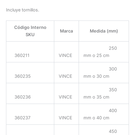
Incluye tornillos.
Código Interno
Marca
Medida (mm)
SKU
250
360211
VINCE
mm o 25 cm
300
360235
VINCE
mm o 30 cm
350
360236
VINCE
mm o 35 cm
400
360237
VINCE
mm o 40 cm
450