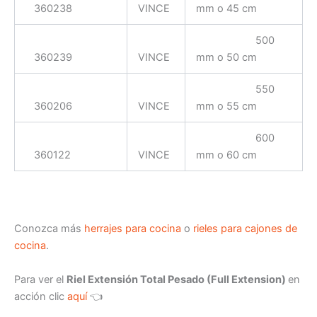
360238
VINCE
mm o 45 cm
500
360239
VINCE
mm o 50 cm
550
360206
VINCE
mm o 55 cm
600
360122
VINCE
mm o 60 cm
Conozca más
herrajes para cocina
o
rieles para cajones de
cocina
.
Para ver el
Riel Extensión Total Pesado (Full Extension)
en
acción clic
aquí
👈