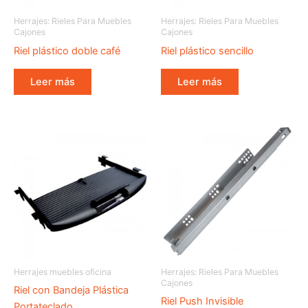
Herrajes: Rieles Para Muebles
Herrajes: Rieles Para Muebles
Cajones
Cajones
Riel plástico doble café
Riel plástico sencillo
Leer más
Leer más
Herrajes muebles oficina
Herrajes: Rieles Para Muebles
Cajones
Riel con Bandeja Plástica
Riel Push Invisible
Portateclado