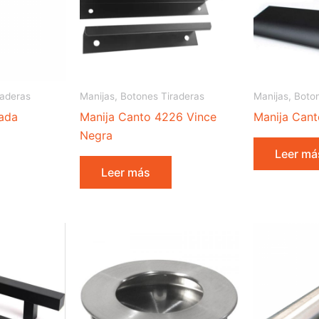
raderas
Manijas, Botones Tiraderas
Manijas, Boto
nada
Manija Canto 4226 Vince
Manija Cant
Negra
Leer má
Leer más