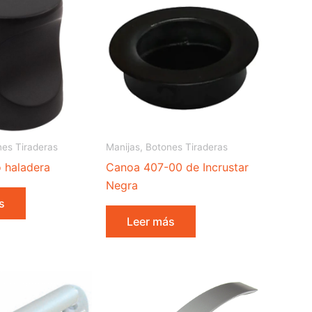
nes Tiraderas
Manijas, Botones Tiraderas
 haladera
Canoa 407-00 de Incrustar
Negra
s
Leer más