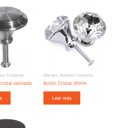
nes Tiraderas
Manijas, Botones Tiraderas
ristal satinado
Botón Cristal 30mm
s
Leer más