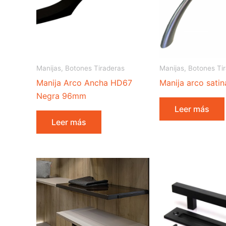
Manijas, Botones Tiraderas
Manijas, Botones Ti
Manija Arco Ancha HD67
Manija arco sati
Negra 96mm
Leer más
Leer más