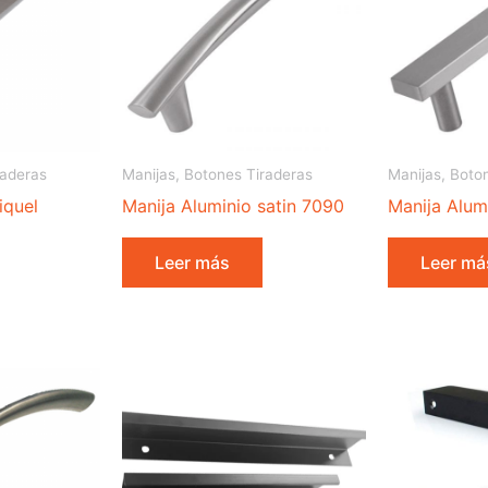
raderas
Manijas, Botones Tiraderas
Manijas, Boto
iquel
Manija Aluminio satin 7090
Manija Alumi
Leer más
Leer má