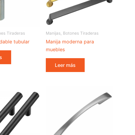
nes Tiraderas
Manijas, Botones Tiraderas
dable tubular
Manija moderna para
muebles
s
Leer más