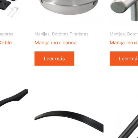
raderas
Manijas, Botones Tiraderas
Manijas, Boto
Doble
Manija inox canoa
Manija inoxi
Leer más
Leer má