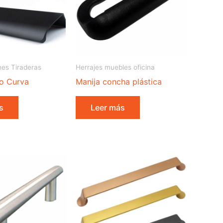
nes Tiraderas
Herrajes muebles oficina
o Curva
Manija concha plástica
s
Leer más