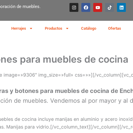
I
F
Y
T
L
aboración de muebles.
n
a
o
i
i
s
c
u
k
n
t
e
t
t
k
a
b
u
o
e
g
o
b
k
d
Herrajes
Productos
Catálogo
Ofertas
r
o
e
i
a
k
n
m
tones para muebles de cocina
ge image=»9306″ img_size=»full» css=»»][/vc_column][vc_
eras y botones para muebles de cocina de Enc
ación de muebles. Vendemos al por mayor y al d
uebles de cocina incluye manijas en aluminio y acero inoxi
elas. Manijas para vidrio.[/vc_column_text][/vc_column][/v