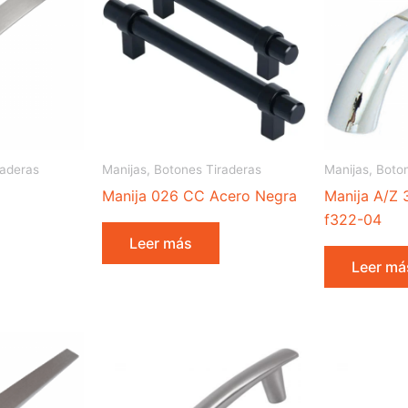
raderas
Manijas, Botones Tiraderas
Manijas, Boto
Manija 026 CC Acero Negra
Manija A/Z
f322-04
Leer más
Leer má