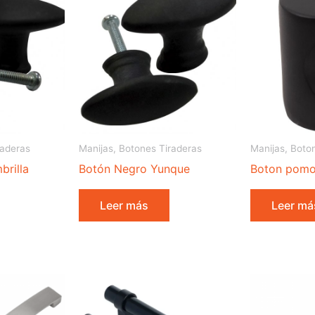
raderas
Manijas, Botones Tiraderas
Manijas, Boto
rilla
Botón Negro Yunque
Boton pomo
Leer más
Leer má