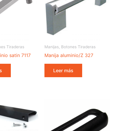
nes Tiraderas
Manijas, Botones Tiraderas
nio satin 7117
Manija aluminio/Z 327
s
Leer más